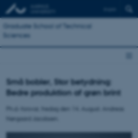
English
Graduate School of Technical
Sciences
Små bobler, Stor betydning:
Bedre produktion af grøn brint
Ph.d.-forsvar, fredag den 14. August. Andreas
Nørgaard Jacobsen.