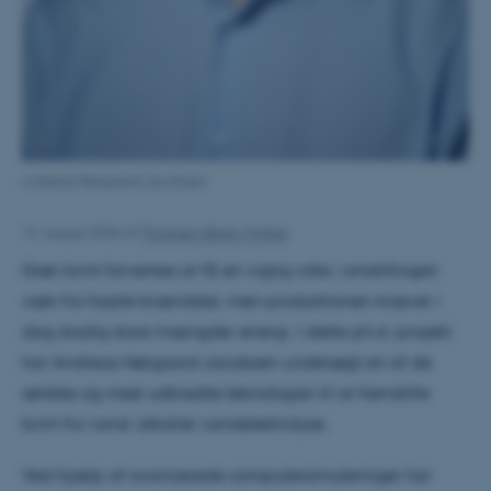
Andreas Nørgaard Jacobsen
14. august 2026
af
Thorbjørn Bøgh Vinther
Grøn brint forventes at få en vigtig rolle i omstillingen
væk fra fossile brændsler, men produktionen kræver i
dag stadig store mængder energi. I dette ph.d.-projekt
har Andreas Nørgaard Jacobsen undersøgt en af de
ældste og mest udbredte teknologier til at fremstille
brint fra vand: alkalisk vandelektrolyse.
Ved hjælp af avancerede computersimuleringer har