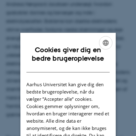
Andreas Nørgaard Jacobsen undersøgt, hvordan
gasbobler dannes og bevæger sig inde i
elektrolysecellen. Boblerne kan dække elektrodens
aktive overflader, forstyrre væske strømningen og øge
energiforbruget ved produktion af brint. Arbejdet viser,
at håndteringen af gas inde i cellen er afgørende for
Cookies giver dig en
ydelsen. Især har bobler, som vokser på de porøse
ENGLISH
bedre brugeroplevelse
elektroder, stor betydning for både gasfordeling og
DANISH
cellespænding. Projektet viser også, hvordan elektrodens
dimensioner og cellens geometri påvirker effektivitet og
Aarhus Universitet kan give dig den
strømfordeling. Resultaterne kan bruges i udviklingen af
bedste brugeroplevelse, når du
mere effektive og holdbare elektrolysatorer til
vælger ”Accepter alle” cookies.
Cookies gemmer oplysninger om,
fremtidens
hvordan en bruger interagerer med et
grønne brintproduktion.
website. Alle dine data er
anonymiseret, og de kan ikke bruges
til at identificere dig direkte. Du kan