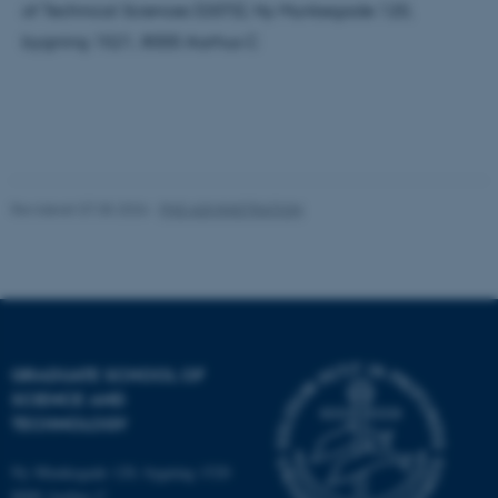
of Technical Sciences (GSTS), Ny Munkegade 120,
bygning 1521, 8000 Aarhus C
Navn
Udbyder / Domæne
be_typo_user
TYPO3 Association
.au.dk
fe_typo_user
Typo3 Association
Revideret 07.05.2026
-
PHD ADMINISTRATION
.au.dk
GRADUATE SCHOOL OF
SCIENCE AND
TECHNOLOGY
Ny Munkegade 120, bygning 1520
8000 Aarhus C